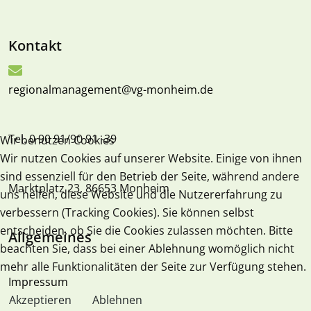
Kontakt
regionalmanagement@vg-monheim.de
Tel. 0 90 91/90 91 -39
Wir benutzen Cookies
Wir nutzen Cookies auf unserer Website. Einige von ihnen
sind essenziell für den Betrieb der Seite, während andere
Marktplatz 23, 86653 Monheim
uns helfen, diese Website und die Nutzererfahrung zu
verbessern (Tracking Cookies). Sie können selbst
entscheiden, ob Sie die Cookies zulassen möchten. Bitte
Allgemeines
beachten Sie, dass bei einer Ablehnung womöglich nicht
mehr alle Funktionalitäten der Seite zur Verfügung stehen.
Impressum
Akzeptieren
Ablehnen